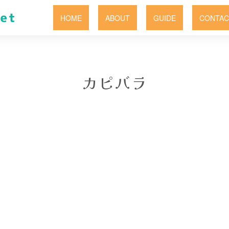
HOME
ABOUT
GUIDE
CONTAC
カピバラ